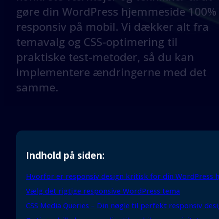
gøre din WordPress hjemmeside 100%
responsiv på mobil. Vi dækker alt fra
temavalg og CSS-optimering til
praktiske test-metoder, så du kan
implementere ændringerne med det
samme.
Indhold på siden:
Hvorfor er responsiv design kritisk for din WordPress 
Vælg det rigtige responsive WordPress tema
CSS Media Queries – Din nøgle til perfekt responsiv des