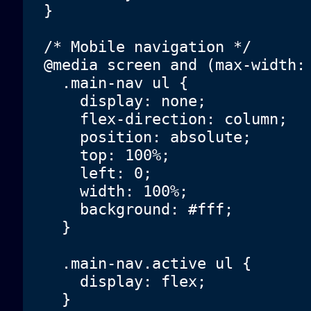
}

/* Mobile navigation */

@media screen and (max-width: 
  .main-nav ul {

    display: none;

    flex-direction: column;

    position: absolute;

    top: 100%;

    left: 0;

    width: 100%;

    background: #fff;

  }

  .main-nav.active ul {

    display: flex;

  }
