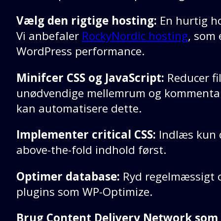
Vælg den rigtige hosting:
En hurtig h
Vi anbefaler
RockyNordic hosting
, som 
WordPress performance.
Minifcer CSS og JavaScript:
Reducer fil
unødvendige mellemrum og kommentare
kan automatisere dette.
Implementer critical CSS:
Indlæs kun 
above-the-fold indhold først.
Optimer database:
Ryd regelmæssigt 
plugins som WP-Optimize.
Brug Content Delivery Network som