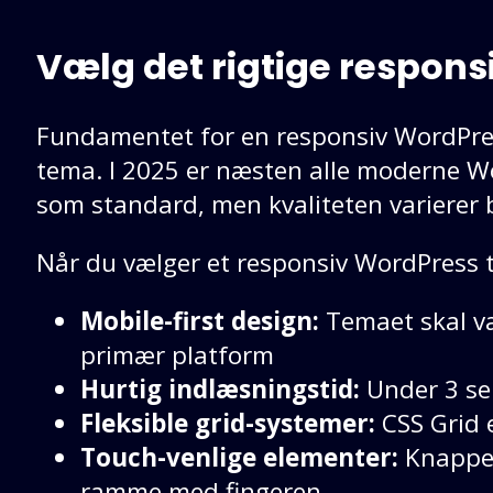
Vælg det rigtige respon
Fundamentet for en responsiv WordPre
tema. I 2025 er næsten alle moderne W
som standard, men kvaliteten varierer b
Når du vælger et responsiv WordPress t
Mobile-first design:
Temaet skal v
primær platform
Hurtig indlæsningstid:
Under 3 se
Fleksible grid-systemer:
CSS Grid 
Touch-venlige elementer:
Knapper
ramme med fingeren