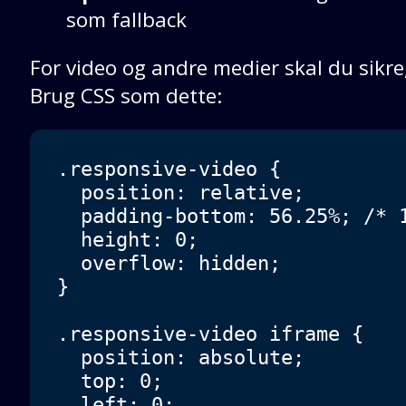
som fallback
For video og andre medier skal du sikre,
Brug CSS som dette:
.responsive-video {

  position: relative;

  padding-bottom: 56.25%; /* 1
  height: 0;

  overflow: hidden;

}

.responsive-video iframe {

  position: absolute;

  top: 0;

  left: 0;
