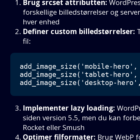
Brug srcset attributten:
WordPres
forskellige billedstørrelser og serve
hver enhed
Definer custom billedstørrelser:
T
fil:
add_image_size('mobile-hero', 
add_image_size('tablet-hero', 
add_image_size('desktop-hero'
Implementer lazy loading:
WordPre
siden version 5.5, men du kan for
Rocket eller Smush
Optimer filformater:
Brug WebP fo