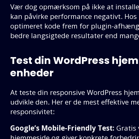
Vær dog opmærksom på ikke at installe
kan påvirke performance negativt. Hos G
optimeret kode frem for plugin-afhængig
bedre langsigtede resultater end mange
Test din WordPress hje
enheder
At teste din responsive WordPress hjemm
udvikle den. Her er de mest effektive m
responsivitet:
Google’s Mobile-Friendly Test:
Gratis 
hjemmeside og giver konkrete forbedri