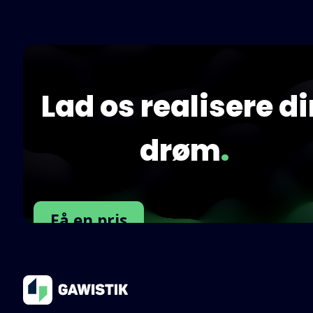
Lad os realisere d
drøm
.
Få en pris
Kontakt os