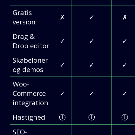
Gratis
✗
✓
✗
version
Drag &
✓
✓
✓
Drop editor
Skabeloner
✓
✓
✓
og demos
Woo-
Commerce
✓
✓
✓
integration
Hastighed
ⓘ
ⓘ
ⓘ
SEO-