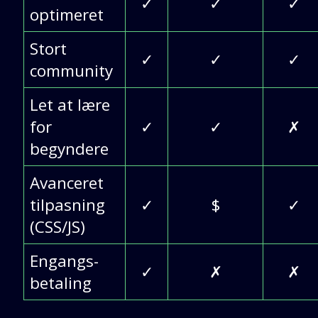
✓
✓
✓
optimeret
Stort
✓
✓
✓
community
Let at lære
for
✓
✓
✗
begyndere
Avanceret
tilpasning
✓
$
✓
(CSS/JS)
Engangs-
✓
✗
✗
betaling