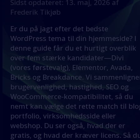
Sidst opdateret: 13. maj, 2026 af
Frederik Tikjøb
Er du på jagt efter det bedste
WordPress tema til din hjemmeside? I
denne guide får du et hurtigt overblik
over fem stærke kandidater—Divi
(vores førstevalg), Elementor, Avada,
Bricks og Breakdance. Vi sammenligne
brugervenlighed, hastighed, SEO og
WooCommerce-kompatibilitet, så du
nemt kan vælge det rette match til blo
portfolio, virksomhedsside eller
webshop. Du ser også, hvad der er
gratis, og hvad der kræver licens. Så d