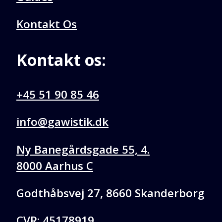
Kontakt Os
Kontakt os:
+45 51 90 85 46
@ofni
kd.kitsiwag
Ny Banegårdsgade 55, 4.
8000 Aarhus C
Godthåbsvej 27, 8660 Skanderborg
CVR: 45178919