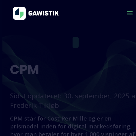
CPM
Sidst opdateret: 30. september, 2025 a
Frederik Tikjøb
CPM står for Cost Per Mille og er en
prismodel inden for digital markedsføring,
hvor man betaler for hver 1.000 visninger af