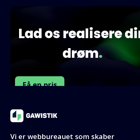
Lad os realisere d
drøm
.
Få en pris
Kontakt os
Vi er webbureauet som skaber