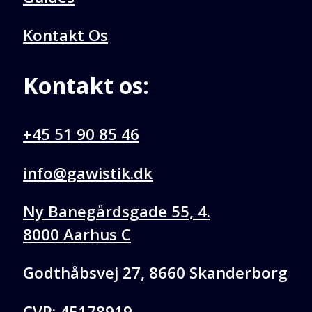
Kontakt Os
Kontakt os:
+45 51 90 85 46
@ofni
kd.kitsiwag
Ny Banegårdsgade 55, 4.
8000 Aarhus C
Godthåbsvej 27, 8660 Skanderborg
CVR: 45178919