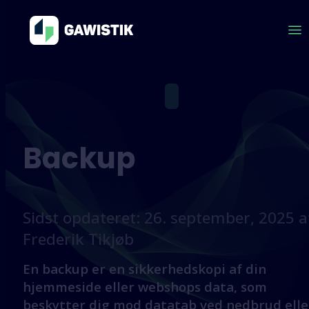
Backup
Sidst opdateret: 26. september, 2025 a
Frederik Tikjøb
En backup er en sikkerhedskopi af din
hjemmeside eller webshops data, som
beskytter dig mod datatab ved nedbrud elle