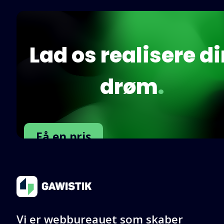
Lad os realisere d
drøm
.
Få en pris
Kontakt os
Vi er webbureauet som skaber