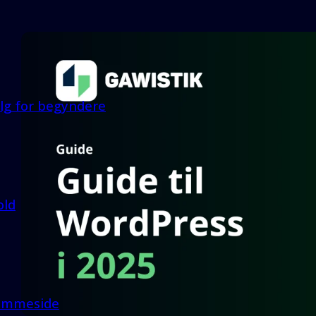
lg for begyndere
old
hjemmeside