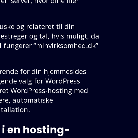
 server, hvor dine filer
ske og relateret til din
streger og tal, hvis muligt, da
el fungerer “minvirksomhed.dk”
gørende for din hjemmesides
gende valg for WordPress
meret WordPress-hosting med
vere, automatiske
allation.
 i en hosting-