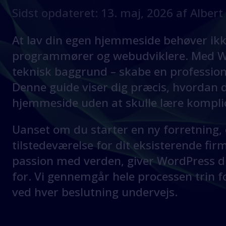
Sidst opdateret: 13. maj, 2026 af Alber
At lav din egen hjemmeside behøver ik
programmører og webudviklere. Med W
teknisk baggrund – skabe en profession
Denne guide viser dig præcis, hvordan 
hjemmeside uden at skulle lære kompli
Uanset om du starter en ny forretning,
tilstedeværelse for dit eksisterende firma
passion med verden, giver WordPress di
for. Vi gennemgår hele processen trin fo
ved hver beslutning undervejs.