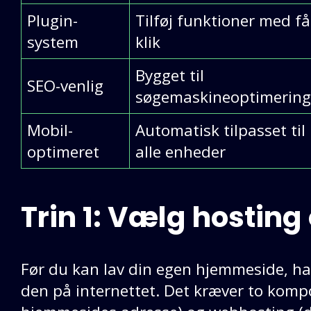
Plugin-
Tilføj funktioner med få
system
klik
Bygget til
SEO-venlig
søgemaskineoptimering
Mobil-
Automatisk tilpasset til
optimeret
alle enheder
Trin 1: Vælg hosti
Før du kan lav din egen hjemmeside, har
den på internettet. Det kræver to kom