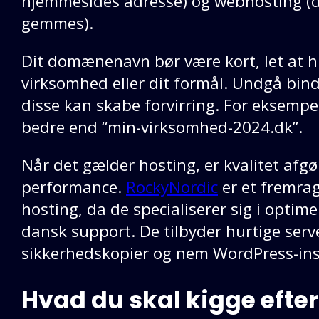
hjemmesides adresse) og webhosting (den
gemmes).
Dit domænenavn bør være kort, let at hu
virksomhed eller dit formål. Undgå binde
disse kan skabe forvirring. For eksemp
bedre end “min-virksomhed-2024.dk”.
Når det gælder hosting, er kvalitet af
performance.
RockyNordic
er et fremra
hosting, da de specialiserer sig i opti
dansk support. De tilbyder hurtige ser
sikkerhedskopier og nem WordPress-inst
Hvad du skal kigge efter