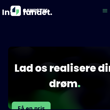
Intet fundet.
Lad os realisere d
drøm
.
Få en pris