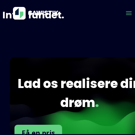
Intet fundet.
Lad os realisere d
drøm
.
Få en pris